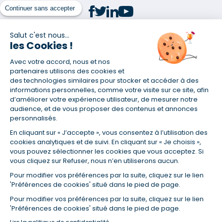
Continuer sans accepter
Salut c'est nous...
les Cookies !
(1) Taux fixe national hors assurance et selon votre profil
Avec votre accord, nous et nos
(2) Économie de 65 % pour l'assurance d'un prêt amortissable de 330
457,23 € à 0,90 % sur 19,5 ans, accordé à un salarié non cadre assuré à
partenaires utilisons des cookies et
100 % (décès, PTIA, IPP, ITT, IPP) âgé de 36 ans fumeur et une personne
des technologies similaires pour stocker et accéder à des
salariée non cadre assurée à 100 % (décès, PTIA, IPP, ITT, IPP) âgée de 35
informations personnelles, comme votre visite sur ce site, afin
ans et non-fumeur, tous deux sans risque médical connu. Au
d’améliorer votre expérience utilisateur, de mesurer notre
14/07/2019, coût de l'assurance proposée par la banque 179,08 €/mois
audience, et de vous proposer des contenus et annonces
en moyenne contre 64,60 €/mois en moyenne au 14/07/2022 avec
personnalisés.
Empruntis.com (TAEA : 0,44 %, coût total de l'assurance : 15 117,65 €).
En cliquant sur « J’accepte », vous consentez à l’utilisation des
(3) Taux minimum pour un crédit consommation d'un montant fixé entre
5 000 et 20 000 euros, selon profil et durée.
cookies analytiques et de suivi. En cliquant sur « Je choisis »,
vous pouvez sélectionner les cookies que vous acceptez. Si
(4) La diminution du montant des mensualités entraîne l'allongement
vous cliquez sur Refuser, nous n’en utiliserons aucun.
de la durée de remboursement ainsi que la hausse du coût total du
crédit.
Pour modifier vos préférences par la suite, cliquez sur le lien
(5) Banques de réseau, mutualistes, spécialisées, directions
'Préférences de cookies' situé dans le pied de page.
régionales, organismes de crédit selon votre profil et votre demande.
Mutuelles, compagnies et courtiers d'assurances. Selon votre profil et
Pour modifier vos préférences par la suite, cliquez sur le lien
votre demande.
'Préférences de cookies' situé dans le pied de page.
(6) Banques de réseau, mutualistes, spécialisées, directions