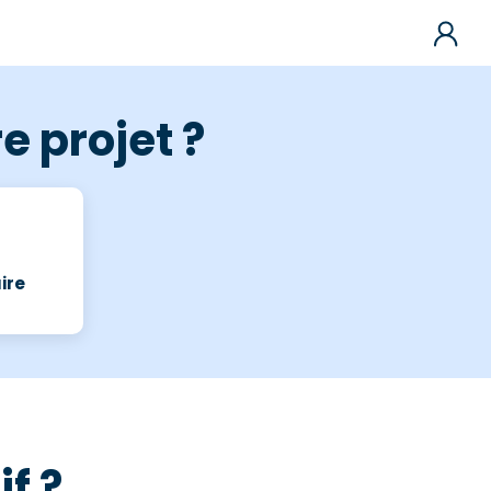
e projet ?
ire
f ?