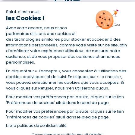
Salut c'est nous...
les Cookies !
(1) Taux fixe national hors assurance et selon votre profil
Avec votre accord, nous et nos
(2) Économie de 65 % pour l'assurance d'un prêt amortissable de 330
457,23 € à 0,90 % sur 19,5 ans, accordé à un salarié non cadre assuré à
partenaires utilisons des cookies et
100 % (décès, PTIA, IPP, ITT, IPP) âgé de 36 ans fumeur et une personne
des technologies similaires pour stocker et accéder à des
salariée non cadre assurée à 100 % (décès, PTIA, IPP, ITT, IPP) âgée de 35
informations personnelles, comme votre visite sur ce site, afin
ans et non-fumeur, tous deux sans risque médical connu. Au
d’améliorer votre expérience utilisateur, de mesurer notre
14/07/2019, coût de l'assurance proposée par la banque 179,08 €/mois
audience, et de vous proposer des contenus et annonces
en moyenne contre 64,60 €/mois en moyenne au 14/07/2022 avec
personnalisés.
Empruntis.com (TAEA : 0,44 %, coût total de l'assurance : 15 117,65 €).
En cliquant sur « J’accepte », vous consentez à l’utilisation des
(3) Taux minimum pour un crédit consommation d'un montant fixé entre
5 000 et 20 000 euros, selon profil et durée.
cookies analytiques et de suivi. En cliquant sur « Je choisis »,
vous pouvez sélectionner les cookies que vous acceptez. Si
(4) La diminution du montant des mensualités entraîne l'allongement
vous cliquez sur Refuser, nous n’en utiliserons aucun.
de la durée de remboursement ainsi que la hausse du coût total du
crédit.
Pour modifier vos préférences par la suite, cliquez sur le lien
(5) Banques de réseau, mutualistes, spécialisées, directions
'Préférences de cookies' situé dans le pied de page.
régionales, organismes de crédit selon votre profil et votre demande.
Mutuelles, compagnies et courtiers d'assurances. Selon votre profil et
Pour modifier vos préférences par la suite, cliquez sur le lien
votre demande.
'Préférences de cookies' situé dans le pied de page.
(6) Banques de réseau, mutualistes, spécialisées, directions
Lire la politique de confidentialité
régionales, organismes de crédit, selon votre profil et votre demande.
Consentements certifiés par