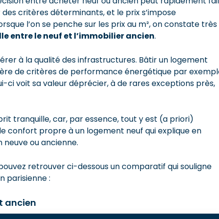
écision entre acheter neuf ou ancien peut rapidement fai
r des critères déterminants, et le prix s’impose
sque l’on se penche sur les prix au m², on constate très
le entre le neuf et l’immobilier ancien
.
férer à la qualité des infrastructures. Bâtir un logement
atière de critères de performance énergétique par exempl
ui-ci voit sa valeur déprécier, à de rares exceptions près,
t tranquille, car, par essence, tout y est (a priori)
le confort propre à un logement neuf qui explique en
n neuve ou ancienne.
 pouvez retrouver ci-dessous un comparatif qui souligne
n parisienne :
et ancien