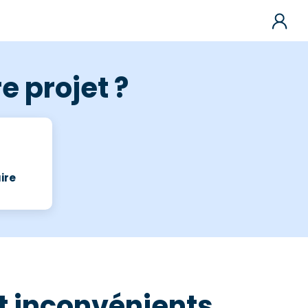
e projet ?
ire
t inconvénients