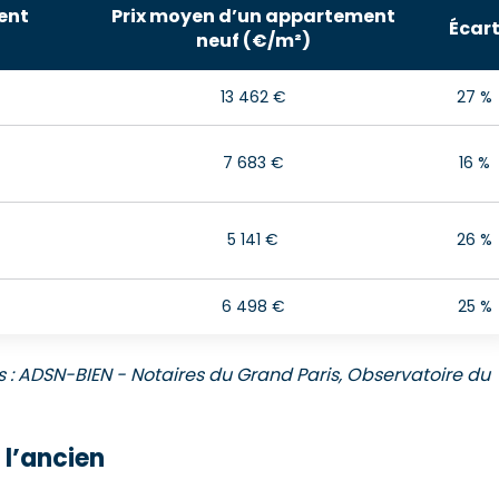
ent
Prix moyen d’un appartement
Écar
neuf (€/m²)
13 462 €
27 %
7 683 €
16 %
5 141 €
26 %
6 498 €
25 %
s : ADSN-BIEN - Notaires du Grand Paris, Observatoire du
 l’ancien