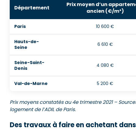
Prix moyen d’un appartem
Département
ancien (€/m²)
Paris
10 600 €
Hauts-de-
6 610 €
Seine
Seine-Saint-
4 080 €
Denis
Val-de-Marne
5 200 €
Prix moyens constatés au 4
e
trimestre 2021 – Source
logement de l’ADIL de Paris.
Des travaux à faire en achetant dans