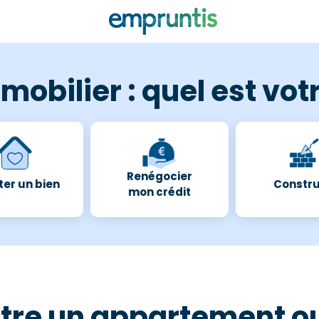
mobilier : quel est votr
Renégocier
er un bien
Constru
mon crédit
ntre un appartement o