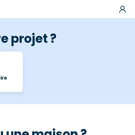
e projet ?
ire
u une maison ?