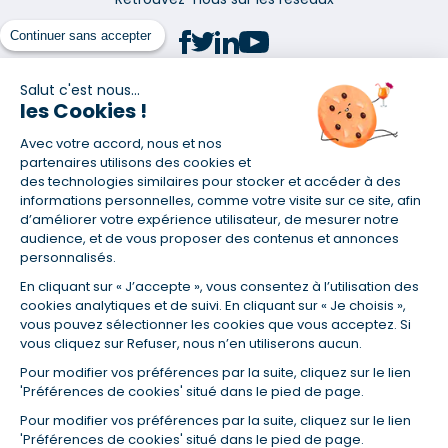
Continuer sans accepter
Salut c'est nous...
les Cookies !
(1) Taux fixe national hors assurance et selon votre profil
Avec votre accord, nous et nos
(2) Économie de 65 % pour l'assurance d'un prêt amortissable de 330
457,23 € à 0,90 % sur 19,5 ans, accordé à un salarié non cadre assuré à
partenaires utilisons des cookies et
100 % (décès, PTIA, IPP, ITT, IPP) âgé de 36 ans fumeur et une personne
des technologies similaires pour stocker et accéder à des
salariée non cadre assurée à 100 % (décès, PTIA, IPP, ITT, IPP) âgée de 35
informations personnelles, comme votre visite sur ce site, afin
ans et non-fumeur, tous deux sans risque médical connu. Au
d’améliorer votre expérience utilisateur, de mesurer notre
14/07/2019, coût de l'assurance proposée par la banque 179,08 €/mois
audience, et de vous proposer des contenus et annonces
en moyenne contre 64,60 €/mois en moyenne au 14/07/2022 avec
personnalisés.
Empruntis.com (TAEA : 0,44 %, coût total de l'assurance : 15 117,65 €).
En cliquant sur « J’accepte », vous consentez à l’utilisation des
(3) Taux minimum pour un crédit consommation d'un montant fixé entre
5 000 et 20 000 euros, selon profil et durée.
cookies analytiques et de suivi. En cliquant sur « Je choisis »,
vous pouvez sélectionner les cookies que vous acceptez. Si
(4) La diminution du montant des mensualités entraîne l'allongement
vous cliquez sur Refuser, nous n’en utiliserons aucun.
de la durée de remboursement ainsi que la hausse du coût total du
crédit.
Pour modifier vos préférences par la suite, cliquez sur le lien
(5) Banques de réseau, mutualistes, spécialisées, directions
'Préférences de cookies' situé dans le pied de page.
régionales, organismes de crédit selon votre profil et votre demande.
Mutuelles, compagnies et courtiers d'assurances. Selon votre profil et
Pour modifier vos préférences par la suite, cliquez sur le lien
votre demande.
'Préférences de cookies' situé dans le pied de page.