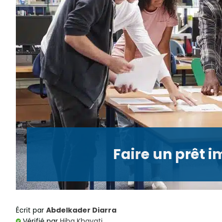
Faire un prêt 
Écrit par
Abdelkader Diarra
Vérifié par
Hiba Khayati