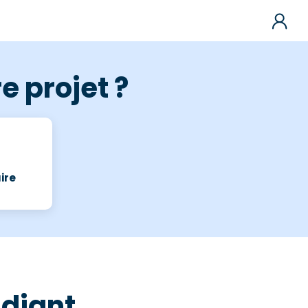
e projet ?
ire
udiant