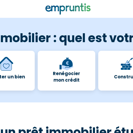
mobilier : quel est votr
Renégocier
er un bien
Constru
mon crédit
 un prêt immobilier ét