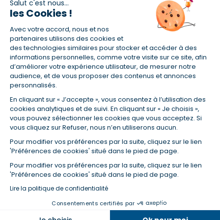
Salut c'est nous...
les Cookies !
(1) Taux fixe national hors assurance et selon votre profil
Avec votre accord, nous et nos
(2) Économie de 65 % pour l'assurance d'un prêt amortissable de 330
457,23 € à 0,90 % sur 19,5 ans, accordé à un salarié non cadre assuré à
partenaires utilisons des cookies et
100 % (décès, PTIA, IPP, ITT, IPP) âgé de 36 ans fumeur et une personne
des technologies similaires pour stocker et accéder à des
salariée non cadre assurée à 100 % (décès, PTIA, IPP, ITT, IPP) âgée de 35
informations personnelles, comme votre visite sur ce site, afin
ans et non-fumeur, tous deux sans risque médical connu. Au
d’améliorer votre expérience utilisateur, de mesurer notre
14/07/2019, coût de l'assurance proposée par la banque 179,08 €/mois
audience, et de vous proposer des contenus et annonces
en moyenne contre 64,60 €/mois en moyenne au 14/07/2022 avec
personnalisés.
Empruntis.com (TAEA : 0,44 %, coût total de l'assurance : 15 117,65 €).
En cliquant sur « J’accepte », vous consentez à l’utilisation des
(3) Taux minimum pour un crédit consommation d'un montant fixé entre
5 000 et 20 000 euros, selon profil et durée.
cookies analytiques et de suivi. En cliquant sur « Je choisis »,
vous pouvez sélectionner les cookies que vous acceptez. Si
(4) La diminution du montant des mensualités entraîne l'allongement
vous cliquez sur Refuser, nous n’en utiliserons aucun.
de la durée de remboursement ainsi que la hausse du coût total du
crédit.
Pour modifier vos préférences par la suite, cliquez sur le lien
(5) Banques de réseau, mutualistes, spécialisées, directions
'Préférences de cookies' situé dans le pied de page.
régionales, organismes de crédit selon votre profil et votre demande.
Mutuelles, compagnies et courtiers d'assurances. Selon votre profil et
Pour modifier vos préférences par la suite, cliquez sur le lien
votre demande.
'Préférences de cookies' situé dans le pied de page.
(6) Banques de réseau, mutualistes, spécialisées, directions
Lire la politique de confidentialité
régionales, organismes de crédit, selon votre profil et votre demande.
Consentements certifiés par
Taux et tendances à suivre