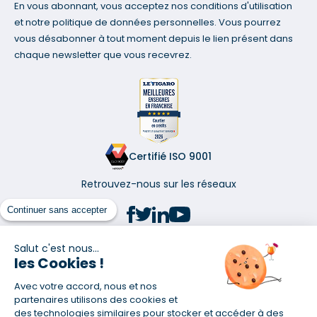
En vous abonnant, vous acceptez nos conditions d'utilisation
et notre politique de données personnelles. Vous pourrez
vous désabonner à tout moment depuis le lien présent dans
chaque newsletter que vous recevrez.
Certifié ISO 9001
Retrouvez-nous sur les réseaux
Continuer sans accepter
Salut c'est nous...
les Cookies !
(1) Taux fixe national hors assurance et selon votre profil
Avec votre accord, nous et nos
(2) Économie de 65 % pour l'assurance d'un prêt amortissable de 330
457,23 € à 0,90 % sur 19,5 ans, accordé à un salarié non cadre assuré à
partenaires utilisons des cookies et
100 % (décès, PTIA, IPP, ITT, IPP) âgé de 36 ans fumeur et une personne
des technologies similaires pour stocker et accéder à des