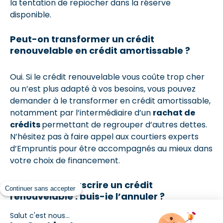
la tentation de repiocher dans la réserve
disponible.
Peut-on transformer un crédit
renouvelable en crédit amortissable ?
Oui. Si le crédit renouvelable vous coûte trop cher
ou n’est plus adapté à vos besoins, vous pouvez
demander à le transformer en crédit amortissable,
notamment par l’intermédiaire d’un
rachat de
crédits
permettant de regrouper d’autres dettes.
N’hésitez pas à faire appel aux courtiers experts
d’Empruntis pour être accompagnés au mieux dans
votre choix de financement.
Je viens de souscrire un crédit
Continuer sans accepter
renouvelable : puis-je l’annuler ?
Salut c'est nous...
Le crédit renouvelable (tout comme le crédit