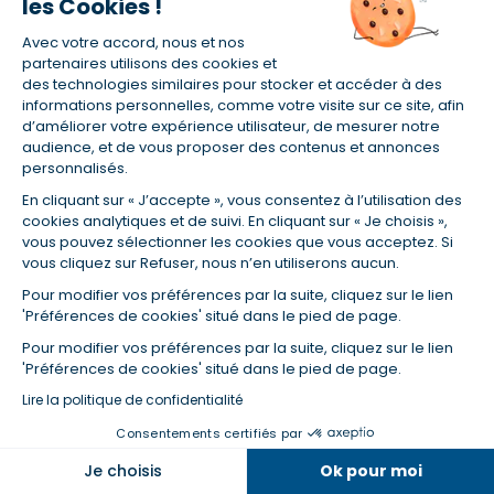
les Cookies !
amortissable) est encadré par le code de la
Avec votre accord, nous et nos
consommation qui permet à l’emprunteur de
partenaires utilisons des cookies et
bénéficier d’un
délai de rétractation de 14
des technologies similaires pour stocker et accéder à des
jours
après la signature du contrat, sans avoir à
informations personnelles, comme votre visite sur ce site, afin
d’améliorer votre expérience utilisateur, de mesurer notre
apporter de justification au prêteur.
audience, et de vous proposer des contenus et annonces
personnalisés.
Est-ce que je peux adapter le montant de
En cliquant sur « J’accepte », vous consentez à l’utilisation des
mes mensualités ?
cookies analytiques et de suivi. En cliquant sur « Je choisis »,
vous pouvez sélectionner les cookies que vous acceptez. Si
vous cliquez sur Refuser, nous n’en utiliserons aucun.
Dans le cas d’un crédit amortissable, il n’est pas
possible de modifier le montant de ses mensualités
Pour modifier vos préférences par la suite, cliquez sur le lien
'Préférences de cookies' situé dans le pied de page.
sauf si une
clause de modularité
est prévue au
contrat. Pensez donc bien à la négocier avant la
Pour modifier vos préférences par la suite, cliquez sur le lien
'Préférences de cookies' situé dans le pied de page.
signature. Pour un crédit renouvelable, il est
beaucoup plus simple de modifier le montant de
Lire la politique de confidentialité
l’échéance mensuelle, directement depuis son
Consentements certifiés par
espace client pour solder plus rapidement la dette.
Dans la même catégorie
Je choisis
Ok pour moi