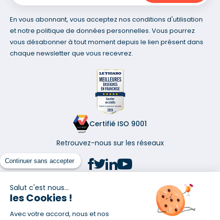
En vous abonnant, vous acceptez nos conditions d'utilisation
et notre politique de données personnelles. Vous pourrez
vous désabonner à tout moment depuis le lien présent dans
chaque newsletter que vous recevrez.
Certifié ISO 9001
Retrouvez-nous sur les réseaux
Continuer sans accepter
Salut c'est nous...
les Cookies !
(1) Taux fixe national hors assurance et selon votre profil
Avec votre accord, nous et nos
(2) Économie de 65 % pour l'assurance d'un prêt amortissable de 330