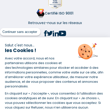
Certifié ISO 9001
Retrouvez-nous sur les réseaux
Continuer sans accepter
Salut c'est nous...
les Cookies !
(1) Taux fixe national hors assurance et selon votre profil
Avec votre accord, nous et nos
(2) Économie de 65 % pour l'assurance d'un prêt amortissable de 330
457,23 € à 0,90 % sur 19,5 ans, accordé à un salarié non cadre assuré à
partenaires utilisons des cookies et
100 % (décès, PTIA, IPP, ITT, IPP) âgé de 36 ans fumeur et une personne
des technologies similaires pour stocker et accéder à des
salariée non cadre assurée à 100 % (décès, PTIA, IPP, ITT, IPP) âgée de 35
informations personnelles, comme votre visite sur ce site, afin
ans et non-fumeur, tous deux sans risque médical connu. Au
d’améliorer votre expérience utilisateur, de mesurer notre
14/07/2019, coût de l'assurance proposée par la banque 179,08 €/mois
audience, et de vous proposer des contenus et annonces
en moyenne contre 64,60 €/mois en moyenne au 14/07/2022 avec
personnalisés.
Empruntis.com (TAEA : 0,44 %, coût total de l'assurance : 15 117,65 €).
En cliquant sur « J’accepte », vous consentez à l’utilisation des
(3) Taux minimum pour un crédit consommation d'un montant fixé entre
5 000 et 20 000 euros, selon profil et durée.
cookies analytiques et de suivi. En cliquant sur « Je choisis »,
vous pouvez sélectionner les cookies que vous acceptez. Si
(4) La diminution du montant des mensualités entraîne l'allongement
vous cliquez sur Refuser, nous n’en utiliserons aucun.
de la durée de remboursement ainsi que la hausse du coût total du