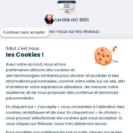
Certifié ISO 9001
Retrouvez-nous sur les réseaux
Continuer sans accepter
Salut c'est nous...
les Cookies !
Avec votre accord, nous et nos
(1) Taux fixe national hors assurance et selon votre profil
partenaires utilisons des cookies et
(2) Économie de 65 % pour l'assurance d'un prêt amortissable de 330
des technologies similaires pour stocker et accéder à des
457,23 € à 0,90 % sur 19,5 ans, accordé à un salarié non cadre assuré à
informations personnelles, comme votre visite sur ce site, afin
100 % (décès, PTIA, IPP, ITT, IPP) âgé de 36 ans fumeur et une personne
d’améliorer votre expérience utilisateur, de mesurer notre
salariée non cadre assurée à 100 % (décès, PTIA, IPP, ITT, IPP) âgée de 35
audience, et de vous proposer des contenus et annonces
ans et non-fumeur, tous deux sans risque médical connu. Au
personnalisés.
14/07/2019, coût de l'assurance proposée par la banque 179,08 €/mois
en moyenne contre 64,60 €/mois en moyenne au 14/07/2022 avec
En cliquant sur « J’accepte », vous consentez à l’utilisation des
Empruntis.com (TAEA : 0,44 %, coût total de l'assurance : 15 117,65 €).
cookies analytiques et de suivi. En cliquant sur « Je choisis »,
(3) Taux minimum pour un crédit consommation d'un montant fixé entre
vous pouvez sélectionner les cookies que vous acceptez. Si
5 000 et 20 000 euros, selon profil et durée.
vous cliquez sur Refuser, nous n’en utiliserons aucun.
(4) La diminution du montant des mensualités entraîne l'allongement
Pour modifier vos préférences par la suite, cliquez sur le lien