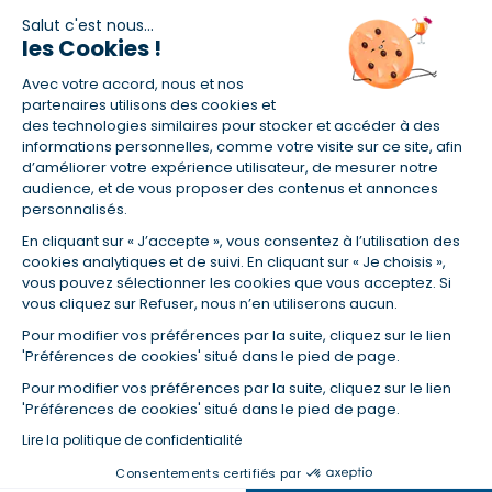
Salut c'est nous...
les Cookies !
(1) Taux fixe national hors assurance et selon votre profil
Avec votre accord, nous et nos
(2) Économie de 65 % pour l'assurance d'un prêt amortissable de 330
457,23 € à 0,90 % sur 19,5 ans, accordé à un salarié non cadre assuré à
partenaires utilisons des cookies et
100 % (décès, PTIA, IPP, ITT, IPP) âgé de 36 ans fumeur et une personne
des technologies similaires pour stocker et accéder à des
salariée non cadre assurée à 100 % (décès, PTIA, IPP, ITT, IPP) âgée de 35
informations personnelles, comme votre visite sur ce site, afin
ans et non-fumeur, tous deux sans risque médical connu. Au
d’améliorer votre expérience utilisateur, de mesurer notre
14/07/2019, coût de l'assurance proposée par la banque 179,08 €/mois
audience, et de vous proposer des contenus et annonces
en moyenne contre 64,60 €/mois en moyenne au 14/07/2022 avec
personnalisés.
Empruntis.com (TAEA : 0,44 %, coût total de l'assurance : 15 117,65 €).
En cliquant sur « J’accepte », vous consentez à l’utilisation des
(3) Taux minimum pour un crédit consommation d'un montant fixé entre
5 000 et 20 000 euros, selon profil et durée.
cookies analytiques et de suivi. En cliquant sur « Je choisis »,
vous pouvez sélectionner les cookies que vous acceptez. Si
(4) La diminution du montant des mensualités entraîne l'allongement
vous cliquez sur Refuser, nous n’en utiliserons aucun.
de la durée de remboursement ainsi que la hausse du coût total du
crédit.
Pour modifier vos préférences par la suite, cliquez sur le lien
(5) Banques de réseau, mutualistes, spécialisées, directions
'Préférences de cookies' situé dans le pied de page.
régionales, organismes de crédit selon votre profil et votre demande.
Mutuelles, compagnies et courtiers d'assurances. Selon votre profil et
Pour modifier vos préférences par la suite, cliquez sur le lien
votre demande.
'Préférences de cookies' situé dans le pied de page.
(6) Banques de réseau, mutualistes, spécialisées, directions
Lire la politique de confidentialité
régionales, organismes de crédit, selon votre profil et votre demande.
Consentements certifiés par