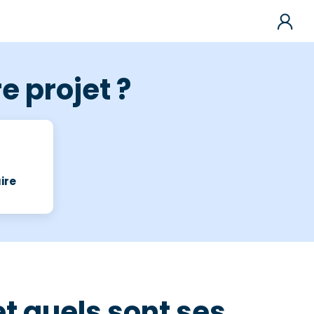
e projet ?
ire
t quels sont ses