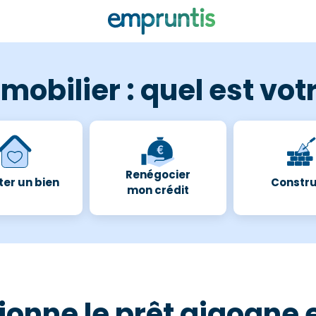
mobilier : quel est votr
Renégocier
er un bien
Constru
mon crédit
nne le prêt gigogne e