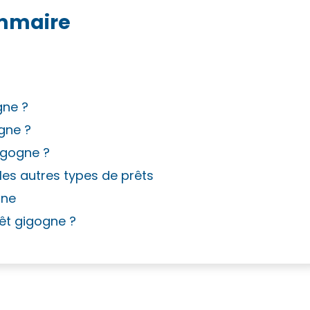
mmaire
gne ?
gne ?
igogne ?
les autres types de prêts
gne
rêt gigogne ?