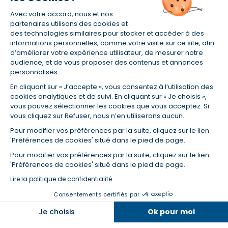
Avec votre accord, nous et nos
(1) Taux fixe national hors assurance et selon votre profil
partenaires utilisons des cookies et
(2) Économie de 65 % pour l'assurance d'un prêt amortissable de 330
des technologies similaires pour stocker et accéder à des
457,23 € à 0,90 % sur 19,5 ans, accordé à un salarié non cadre assuré à
informations personnelles, comme votre visite sur ce site, afin
100 % (décès, PTIA, IPP, ITT, IPP) âgé de 36 ans fumeur et une personne
d’améliorer votre expérience utilisateur, de mesurer notre
salariée non cadre assurée à 100 % (décès, PTIA, IPP, ITT, IPP) âgée de 35
audience, et de vous proposer des contenus et annonces
ans et non-fumeur, tous deux sans risque médical connu. Au
personnalisés.
14/07/2019, coût de l'assurance proposée par la banque 179,08 €/mois
en moyenne contre 64,60 €/mois en moyenne au 14/07/2022 avec
En cliquant sur « J’accepte », vous consentez à l’utilisation des
Empruntis.com (TAEA : 0,44 %, coût total de l'assurance : 15 117,65 €).
cookies analytiques et de suivi. En cliquant sur « Je choisis »,
(3) Taux minimum pour un crédit consommation d'un montant fixé entre
vous pouvez sélectionner les cookies que vous acceptez. Si
5 000 et 20 000 euros, selon profil et durée.
vous cliquez sur Refuser, nous n’en utiliserons aucun.
(4) La diminution du montant des mensualités entraîne l'allongement
Pour modifier vos préférences par la suite, cliquez sur le lien
de la durée de remboursement ainsi que la hausse du coût total du
'Préférences de cookies' situé dans le pied de page.
crédit.
(5) Banques de réseau, mutualistes, spécialisées, directions
Pour modifier vos préférences par la suite, cliquez sur le lien
régionales, organismes de crédit selon votre profil et votre demande.
'Préférences de cookies' situé dans le pied de page.
Mutuelles, compagnies et courtiers d'assurances. Selon votre profil et
Lire la politique de confidentialité
votre demande.
(6) Banques de réseau, mutualistes, spécialisées, directions
Consentements certifiés par
régionales, organismes de crédit, selon votre profil et votre demande.
Je choisis
Ok pour moi