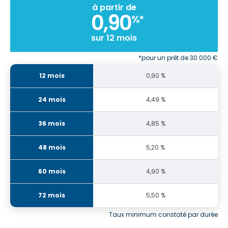
à partir de
0,90
%*
sur 12 mois
*pour un prêt de 30 000 €
0,90 %
4,49 %
4,85 %
5,20 %
4,90 %
5,50 %
Taux minimum constaté par durée