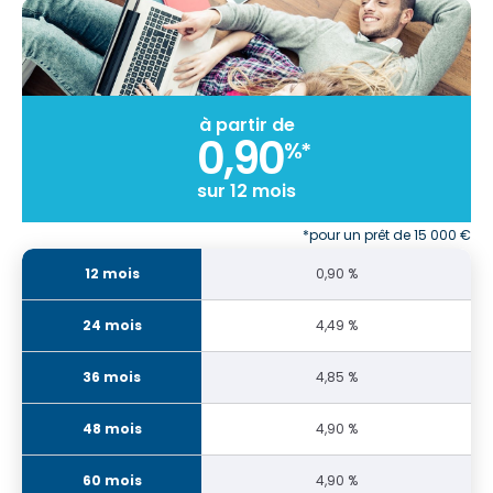
à partir de
0,90
%*
sur 12 mois
*pour un prêt de 15 000 €
0,90 %
4,49 %
4,85 %
4,90 %
4,90 %