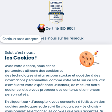
Certifié ISO 9001
Retrouvez-nous sur les réseaux
Continuer sans accepter
Salut c'est nous...
les Cookies !
Avec votre accord, nous et nos
(1) Taux fixe national hors assurance et selon votre profil
partenaires utilisons des cookies et
(2) Économie de 65 % pour l'assurance d'un prêt amortissable de 330
des technologies similaires pour stocker et accéder à des
457,23 € à 0,90 % sur 19,5 ans, accordé à un salarié non cadre assuré à
informations personnelles, comme votre visite sur ce site, afin
100 % (décès, PTIA, IPP, ITT, IPP) âgé de 36 ans fumeur et une personne
d’améliorer votre expérience utilisateur, de mesurer notre
salariée non cadre assurée à 100 % (décès, PTIA, IPP, ITT, IPP) âgée de 35
audience, et de vous proposer des contenus et annonces
ans et non-fumeur, tous deux sans risque médical connu. Au
personnalisés.
14/07/2019, coût de l'assurance proposée par la banque 179,08 €/mois
en moyenne contre 64,60 €/mois en moyenne au 14/07/2022 avec
En cliquant sur « J’accepte », vous consentez à l’utilisation des
Empruntis.com (TAEA : 0,44 %, coût total de l'assurance : 15 117,65 €).
cookies analytiques et de suivi. En cliquant sur « Je choisis »,
(3) Taux minimum pour un crédit consommation d'un montant fixé entre
vous pouvez sélectionner les cookies que vous acceptez. Si