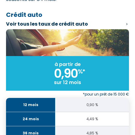
Crédit auto
Voir tous les
taux de crédit auto
à partir de
0,90
%*
sur 12 mois
*pour un prêt de 15 000 €
0,90 %
4,49 %
4,85 %